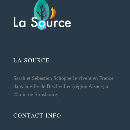
LA SOURCE
Sarah et Sébastien Schöpperlé vivent en France
dans la ville de Bischwiller (région Alsace) à
25min de Strasbourg.
CONTACT INFO