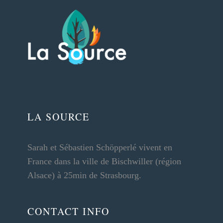
LA SOURCE
Sarah et Sébastien Schöpperlé vivent en
France dans la ville de Bischwiller (région
Alsace) à 25min de Strasbourg.
CONTACT INFO