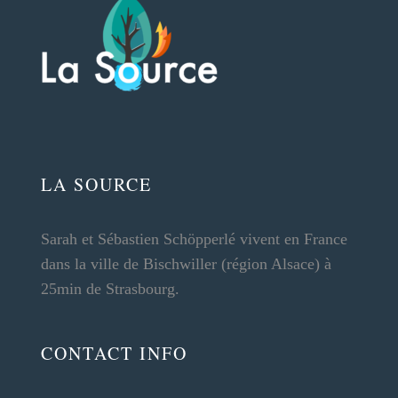
LA SOURCE
Sarah et Sébastien Schöpperlé vivent en France
dans la ville de Bischwiller (région Alsace) à
25min de Strasbourg.
CONTACT INFO